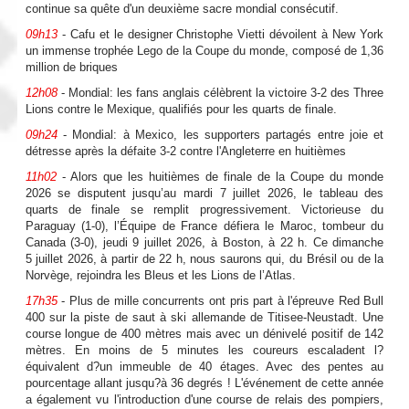
continue sa quête d'un deuxième sacre mondial consécutif.
09h13
- Cafu et le designer Christophe Vietti dévoilent à New York
un immense trophée Lego de la Coupe du monde, composé de 1,36
million de briques
12h08
- Mondial: les fans anglais célèbrent la victoire 3-2 des Three
Lions contre le Mexique, qualifiés pour les quarts de finale.
09h24
- Mondial: à Mexico, les supporters partagés entre joie et
détresse après la défaite 3-2 contre l'Angleterre en huitièmes
11h02
- Alors que les huitièmes de finale de la Coupe du monde
2026 se disputent jusqu’au mardi 7 juillet 2026, le tableau des
quarts de finale se remplit progressivement. Victorieuse du
Paraguay (1-0), l’Équipe de France défiera le Maroc, tombeur du
Canada (3-0), jeudi 9 juillet 2026, à Boston, à 22 h. Ce dimanche
5 juillet 2026, à partir de 22 h, nous saurons qui, du Brésil ou de la
Norvège, rejoindra les Bleus et les Lions de l’Atlas.
17h35
- Plus de mille concurrents ont pris part à l'épreuve Red Bull
400 sur la piste de saut à ski allemande de Titisee-Neustadt. Une
course longue de 400 mètres mais avec un dénivelé positif de 142
mètres. En moins de 5 minutes les coureurs escaladent l?
équivalent d?un immeuble de 40 étages. Avec des pentes au
pourcentage allant jusqu?à 36 degrés ! L'événement de cette année
a également vu l'introduction d'une course de relais des pompiers,