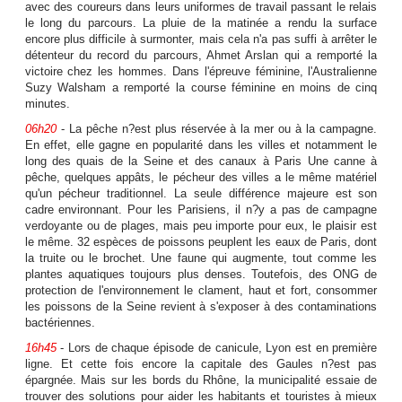
avec des coureurs dans leurs uniformes de travail passant le relais
le long du parcours. La pluie de la matinée a rendu la surface
encore plus difficile à surmonter, mais cela n'a pas suffi à arrêter le
détenteur du record du parcours, Ahmet Arslan qui a remporté la
victoire chez les hommes. Dans l'épreuve féminine, l'Australienne
Suzy Walsham a remporté la course féminine en moins de cinq
minutes.
06h20
- La pêche n?est plus réservée à la mer ou à la campagne.
En effet, elle gagne en popularité dans les villes et notamment le
long des quais de la Seine et des canaux à Paris Une canne à
pêche, quelques appâts, le pécheur des villes a le même matériel
qu'un pécheur traditionnel. La seule différence majeure est son
cadre environnant. Pour les Parisiens, il n?y a pas de campagne
verdoyante ou de plages, mais peu importe pour eux, le plaisir est
le même. 32 espèces de poissons peuplent les eaux de Paris, dont
la truite ou le brochet. Une faune qui augmente, tout comme les
plantes aquatiques toujours plus denses. Toutefois, des ONG de
protection de l'environnement le clament, haut et fort, consommer
les poissons de la Seine revient à s'exposer à des contaminations
bactériennes.
16h45
- Lors de chaque épisode de canicule, Lyon est en première
ligne. Et cette fois encore la capitale des Gaules n?est pas
épargnée. Mais sur les bords du Rhône, la municipalité essaie de
trouver des solutions pour aider les habitants et touristes à mieux