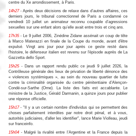
centre du Xe arrondissement, à Paris.
14h27
- Après deux décisions de relaxe dans d’autres affaires, ces
derniers jours, le tribunal correctionnel de Paris a condamné ce
vendredi 10 juillet un animateur reconnu coupable d’agressions
sexuelles sur une enfant alors qu’elle avait entre trois et cinq ans.
17h35
- Le 9 juillet 2006, Zinédine Zidane assénait un coup de tête
à Marco Materazzi en finale de la Coupe du monde, avant d'être
expulsé. Vingt ans jour pour jour après ce geste resté dans
l'histoire, le défenseur italien est revenu sur l'épisode auprès de La
Gazzetta dello Sport.
15h25
- Dans un rapport rendu public ce jeudi 9 juillet 2026, la
Contrôleuse générale des lieux de privation de liberté dénonce des
« violences systémiques », au sein du nouveau quartier de lutte
contre la criminalité organisée du centre pénitentiaire d’Alençon-
Condé-sur-Sarthe (Orne). La liste des faits est accablante. Le
ministre de la Justice, Gérald Darmanin, a quinze jours pour publier
une réponse officielle.
15h17
- "Il y a un certain nombre d'individus qui se permettent des
choses parfaitement interdites par notre droit pénal, et à vous,
autorités judiciaires, d'aller les identifier", lance Marie Violleau, jeudi
sur franceinfo.
15h04
- Malgré la rivalité entre l’Argentine et la France depuis la