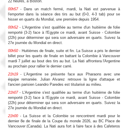
22 heures, à Boston.
00h57
- Dans un match fermé, mardi, la Nati est parvenue à
l'emporter dans la séance des tirs au but (0-0, 4-3 tab) pour se
hisser en quarts du Mondial, une première depuis 1954.
00h52
- L'Argentine s'est qualifiée au terme d'un huitième de folie
remporté (3-2) face à l'Egypte ce mardi, avant Suisse - Colombie
(22h) pour déterminer qui sera son adversaire en quarts. Suivez la
27e journée du Mondial en direct.
00h50
- Huitièmes de finale, suite et fin. La Suisse a pris le dernier
billet pour les quarts de finale en battant la Colombie à Vancouver
mardi 7 juillet au bout des tirs au but. La Nati affrontera l'Argentine
au prochain pour rallier le dernier carré.
21h19
- L'Argentine se présente face aux Pharaons avec une
équipe remaniée. Julian Alvarez retrouve la ligne d'attaque et
l'ancien parisien Leandro Paredes est titularisé au milieu.
21h07
- L'Argentine s'est qualifiée au terme d'un huitième de folie
remporté (3-2) face à l'Egypte ce mardi, avant Suisse - Colombie
(22h) pour déterminer qui sera son adversaire en quarts. Suivez la
27e journée du Mondial en direct.
21h00
- La Suisse et la Colombie se rencontrent mardi pour le
dernier 8e de finale de la Coupe du monde 2026, au BC Place de
Vancouver (Canada). La Nati aura fort à faire face à des Cafeteros