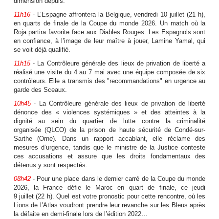
dimension depuis.
11h16
- L’Espagne affrontera la Belgique, vendredi 10 juillet (21 h),
en quarts de finale de la Coupe du monde 2026. Un match où la
Roja partira favorite face aux Diables Rouges. Les Espagnols sont
en confiance, à l’image de leur maître à jouer, Lamine Yamal, qui
se voit déjà qualifié.
11h15
- La Contrôleure générale des lieux de privation de liberté a
réalisé une visite du 4 au 7 mai avec une équipe composée de six
contrôleurs. Elle a transmis des "recommandations" en urgence au
garde des Sceaux.
10h45
- La Contrôleure générale des lieux de privation de liberté
dénonce des « violences systémiques » et des atteintes à la
dignité au sein du quartier de lutte contre la criminalité
organisée (QLCO) de la prison de haute sécurité de Condé-sur-
Sarthe (Orne). Dans un rapport accablant, elle réclame des
mesures d’urgence, tandis que le ministre de la Justice conteste
ces accusations et assure que les droits fondamentaux des
détenus y sont respectés.
08h42
- Pour une place dans le dernier carré de la Coupe du monde
2026, la France défie le Maroc en quart de finale, ce jeudi
9 juillet (22 h). Quel est votre pronostic pour cette rencontre, où les
Lions de l’Atlas voudront prendre leur revanche sur les Bleus après
la défaite en demi-finale lors de l’édition 2022…