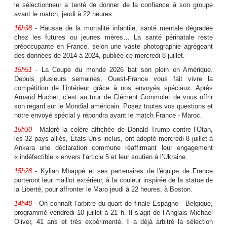
le sélectionneur a tenté de donner de la confiance à son groupe
avant le match, jeudi à 22 heures.
16h38
- Hausse de la mortalité infantile, santé mentale dégradée
chez les futures ou jeunes mères… La santé périnatale reste
préoccupante en France, selon une vaste photographie agrégeant
des données de 2014 à 2024, publiée ce mercredi 8 juillet.
15h51
- La Coupe du monde 2026 bat son plein en Amérique.
Depuis plusieurs semaines, Ouest-France vous fait vivre la
compétition de l’intérieur grâce à nos envoyés spéciaux. Après
Arnaud Huchet, c’est au tour de Clément Commolet de vous offrir
son regard sur le Mondial américain. Posez toutes vos questions et
notre envoyé spécial y répondra avant le match France - Maroc.
15h30
- Malgré la colère affichée de Donald Trump contre l’Otan,
les 32 pays alliés, États-Unis inclus, ont adopté mercredi 8 juillet à
Ankara une déclaration commune réaffirmant leur engagement
« indéfectible » envers l’article 5 et leur soutien à l’Ukraine.
15h28
- Kylian Mbappé et ses partenaires de l'équipe de France
porteront leur maillot extérieur, à la couleur inspirée de la statue de
la Liberté, pour affronter le Maro jeudi à 22 heures, à Boston.
14h48
- On connaît l’arbitre du quart de finale Espagne - Belgique,
programmé vendredi 10 juillet à 21 h. Il s’agit de l’Anglais Michael
Oliver, 41 ans et très expérimenté. Il a déjà arbitré la sélection