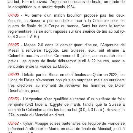
au but. Elle retrouvera l’Argentine en quarts de finale, un stade de
la compétition plus atteint depuis 1954.
07h06
- Au terme d’un match brouillon proposé pas les deux
équipes, la Suisse a pris son ticket face à la Colombie pour les
quarts de finale de la Coupe du monde. Sans but dans le temps
réglementaire, ils se sont imposés sur une séance de tirs au but (0-
0, 4-3 aux T.A.B.).
06h25
- Menée 2-0 dans le dernier quart d’heure, l’Argentine de
Messi a renversé l’Égypte. Les Suisses, eux, ont éliminé la
Colombie aux tirs au but. Ce mercredi 8 juillet, aucun match n’est
prévu. Les quarts de finale débuteront jeudi à 22 heures, avec la
rencontre entre la France au Maroc.
06h00
- Défaits par les Bleus en demi-finales au Qatar en 2022, les
Lions de l'Atlas s'avancent non plus en surprises mais en outsiders
très crédibles au moment de retrouver les hommes de Didier
Deschamps, jeudi.
05h56
- L'Argentine s'est qualifiée au terme d'un huitième de folie
remporté (3-2) face à l'Egypte ce mardi, tandis que la Suisse a
dominé la Colombie après les tirs au but (0-0, 4-3 t.a.b.). Revivez la
27e journée du Mondial en direct.
05h52
- Kylian Mbappé et ses partenaires de l'équipe de France se
préparent à affronter le Maroc en quart de finale du Mondial, jeudi à