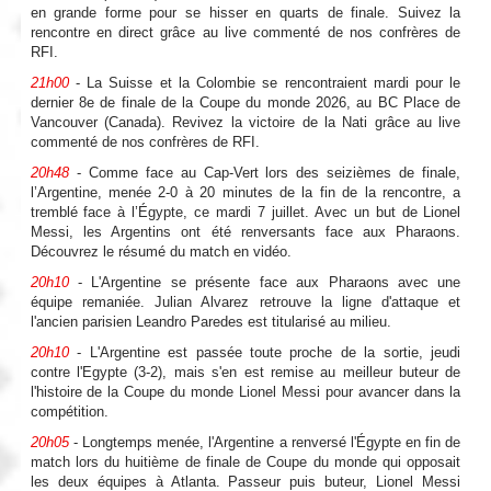
en grande forme pour se hisser en quarts de finale. Suivez la
rencontre en direct grâce au live commenté de nos confrères de
RFI.
21h00
- La Suisse et la Colombie se rencontraient mardi pour le
dernier 8e de finale de la Coupe du monde 2026, au BC Place de
Vancouver (Canada). Revivez la victoire de la Nati grâce au live
commenté de nos confrères de RFI.
20h48
- Comme face au Cap-Vert lors des seizièmes de finale,
l’Argentine, menée 2-0 à 20 minutes de la fin de la rencontre, a
tremblé face à l’Égypte, ce mardi 7 juillet. Avec un but de Lionel
Messi, les Argentins ont été renversants face aux Pharaons.
Découvrez le résumé du match en vidéo.
20h10
- L'Argentine se présente face aux Pharaons avec une
équipe remaniée. Julian Alvarez retrouve la ligne d'attaque et
l'ancien parisien Leandro Paredes est titularisé au milieu.
20h10
- L'Argentine est passée toute proche de la sortie, jeudi
contre l'Egypte (3-2), mais s'en est remise au meilleur buteur de
l'histoire de la Coupe du monde Lionel Messi pour avancer dans la
compétition.
20h05
- Longtemps menée, l'Argentine a renversé l'Égypte en fin de
match lors du huitième de finale de Coupe du monde qui opposait
les deux équipes à Atlanta. Passeur puis buteur, Lionel Messi