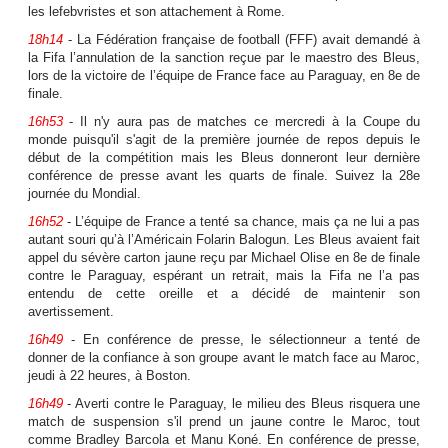
les lefebvristes et son attachement à Rome.
18h14
- La Fédération française de football (FFF) avait demandé à
la Fifa l’annulation de la sanction reçue par le maestro des Bleus,
lors de la victoire de l’équipe de France face au Paraguay, en 8e de
finale.
16h53
- Il n'y aura pas de matches ce mercredi à la Coupe du
monde puisqu'il s'agit de la première journée de repos depuis le
début de la compétition mais les Bleus donneront leur dernière
conférence de presse avant les quarts de finale. Suivez la 28e
journée du Mondial.
16h52
- L’équipe de France a tenté sa chance, mais ça ne lui a pas
autant souri qu’à l’Américain Folarin Balogun. Les Bleus avaient fait
appel du sévère carton jaune reçu par Michael Olise en 8e de finale
contre le Paraguay, espérant un retrait, mais la Fifa ne l’a pas
entendu de cette oreille et a décidé de maintenir son
avertissement.
16h49
- En conférence de presse, le sélectionneur a tenté de
donner de la confiance à son groupe avant le match face au Maroc,
jeudi à 22 heures, à Boston.
16h49
- Averti contre le Paraguay, le milieu des Bleus risquera une
match de suspension s'il prend un jaune contre le Maroc, tout
comme Bradley Barcola et Manu Koné. En conférence de presse,