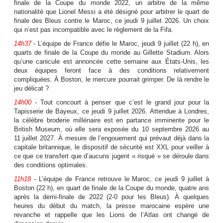
finale de la Coupe du monde 2022, un arbitre de la même
nationalité que Lionel Messi a été désigné pour arbitrer le quart de
finale des Bleus contre le Maroc, ce jeudi 9 juillet 2026. Un choix
qui n’est pas incompatible avec le règlement de la Fifa.
14h37
- L’équipe de France défie le Maroc, jeudi 9 juillet (22 h), en
quarts de finale de la Coupe du monde au Gillette Stadium. Alors
qu’une canicule est annoncée cette semaine aux États-Unis, les
deux équipes feront face à des conditions relativement
compliquées. À Boston, le mercure pourrait grimper. De là rendre le
jeu délicat ?
14h00
- Tout concourt à penser que c’est le grand jour pour la
Tapisserie de Bayeux, ce jeudi 9 juillet 2026. Attendue à Londres,
la célèbre broderie millénaire est en partance imminente pour le
British Museum, où elle sera exposée du 10 septembre 2026 au
11 juillet 2027. À mesure de l’engouement qui prévaut déjà dans la
capitale britannique, le dispositif de sécurité est XXL pour veiller à
ce que ce transfert que d’aucuns jugent « risqué » se déroule dans
des conditions optimales.
11h18
- L’équipe de France retrouve le Maroc, ce jeudi 9 juillet à
Boston (22 h), en quart de finale de la Coupe du monde, quatre ans
après la demi-finale de 2022 (2-0 pour les Bleus). À quelques
heures du début du match, la presse marocaine espère une
revanche et rappelle que les Lions de l’Atlas ont changé de