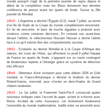
monde puisqu'il s'agit de la première journée de repos depuis le
début de la compétition mais les Bleus donneront leur dernière
conférence de presse avant les quarts de finale. Suivez la 28e
journée du Mondial.
19h10
- L’Argentine a éliminé l’Égypte (3-2), mardi 7 juillet, au terme
d’un 8e de finale de la Coupe du monde complètement renversant.
En fin de rencontre, le banc de touche égyptien a protesté avec
virulence contre certaines décisions. En croisant ses avant-bras
devant l’arbitre, le sélectionneur Hossam Hassan a donné l’alerte
face à ce qu’il estime être des comportements racistes.
18h51
- Eclatants au dernier Mondial et à la Coupe d’Afrique des
nations, les Lions de l’Atlas, qui affrontent ce jeudi 9 juillet l’équipe
de France en quarts de finale, s’appuient sur un vaste contingent
de binationaux repérés à l’étranger grâce un système de détection
très efficace.
18h44
- Détenteur d'une invitation pour cette édition 2026 et 114e
mondial, le Franco-Britannique a éliminé le finaliste du dernier
Roland-Garros, mercredi, pour s'inviter en demi-finales du Grand
chelem londonien.
18h15
- Le 1er juillet, la Fraternité Saint-Pie-X consacrait quatre
nouveaux évêques sans l’accord du pape, actant le schisme avec
Rome. Au-delà de cette mouvance, cet événement bouleverse
l’ensemble du monde traditionaliste, tiraillé entre sa proximité avec