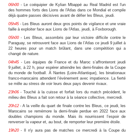
06h00
- Le coéquipier de Kylian Mbappé au Real Madrid est l'un
des hommes forts des Lions de l'Atlas dans ce Mondial et compile
déjà quatre passes décisives avant de défier les Bleus, jeudi.
05h45
- Les Bleus auront deux gros points de vigilance et une vraie
faille à exploiter face aux Lions de l'Atlas, jeudi, à Foxborough.
05h00
- Les Bleus, assombris par leur victoire difficile contre le
Paraguay, se retrouvent face aux Lions de l’Atlas ce jeudi 9 juillet à
22 heures pour un match brûlant, dans une compétition qui a
changé de nature.
04h45
- Les équipes de France et du Maroc s’affronteront jeudi
9 juillet, à 22 h, pour espérer atteindre les demi-finales de la Coupe
du monde de football. À Nantes (Loire-Atlantique), les binationaux
franco-marocains attendent l’événement avec impatience. La fierté
se mêle au stress de voir leurs deux pays devenir rivaux.
23h06
- Touché à la cuisse et forfait lors du match précédent, le
milieu des Bleus a fait son retour à la séance collective, mercredi.
20h12
- A la veille du quart de finale contre les Bleus, ce jeudi, les
Marocains se remémore la demi-finale perdue en 2022 face aux
doubles champions du monde. Mais ils nourrissent l’espoir de
renverser la vapeur et, au bout, de remporter leur première étoile.
19h20
- Il n'y aura pas de matches ce mercredi à la Coupe du