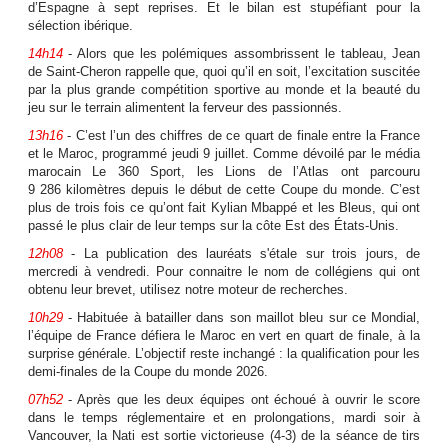
d’Espagne à sept reprises. Et le bilan est stupéfiant pour la
sélection ibérique.
14h14
- Alors que les polémiques assombrissent le tableau, Jean
de Saint-Cheron rappelle que, quoi qu’il en soit, l’excitation suscitée
par la plus grande compétition sportive au monde et la beauté du
jeu sur le terrain alimentent la ferveur des passionnés.
13h16
- C’est l’un des chiffres de ce quart de finale entre la France
et le Maroc, programmé jeudi 9 juillet. Comme dévoilé par le média
marocain Le 360 Sport, les Lions de l’Atlas ont parcouru
9 286 kilomètres depuis le début de cette Coupe du monde. C’est
plus de trois fois ce qu’ont fait Kylian Mbappé et les Bleus, qui ont
passé le plus clair de leur temps sur la côte Est des États-Unis.
12h08
- La publication des lauréats s'étale sur trois jours, de
mercredi à vendredi. Pour connaitre le nom de collégiens qui ont
obtenu leur brevet, utilisez notre moteur de recherches.
10h29
- Habituée à batailler dans son maillot bleu sur ce Mondial,
l’équipe de France défiera le Maroc en vert en quart de finale, à la
surprise générale. L’objectif reste inchangé : la qualification pour les
demi-finales de la Coupe du monde 2026.
07h52
- Après que les deux équipes ont échoué à ouvrir le score
dans le temps réglementaire et en prolongations, mardi soir à
Vancouver, la Nati est sortie victorieuse (4-3) de la séance de tirs