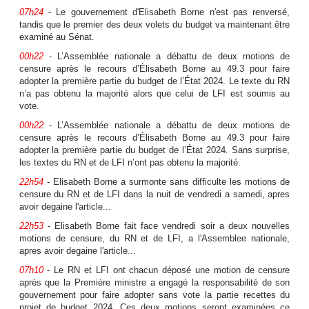
07h24
- Le gouvernement d'Elisabeth Borne n'est pas renversé,
tandis que le premier des deux volets du budget va maintenant être
examiné au Sénat.
00h22
- L’Assemblée nationale a débattu de deux motions de
censure après le recours d’Élisabeth Borne au 49.3 pour faire
adopter la première partie du budget de l’État 2024. Le texte du RN
n’a pas obtenu la majorité alors que celui de LFI est soumis au
vote.
00h22
- L’Assemblée nationale a débattu de deux motions de
censure après le recours d’Élisabeth Borne au 49.3 pour faire
adopter la première partie du budget de l’État 2024. Sans surprise,
les textes du RN et de LFI n’ont pas obtenu la majorité.
22h54
- Elisabeth Borne a surmonte sans difficulte les motions de
censure du RN et de LFI dans la nuit de vendredi a samedi, apres
avoir degaine l'article...
22h53
- Elisabeth Borne fait face vendredi soir a deux nouvelles
motions de censure, du RN et de LFI, a l'Assemblee nationale,
apres avoir degaine l'article...
07h10
- Le RN et LFI ont chacun déposé une motion de censure
après que la Première ministre a engagé la responsabilité de son
gouvernement pour faire adopter sans vote la partie recettes du
projet de budget 2024. Ces deux motions seront examinées ce