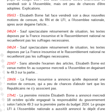
vendredi soir à l'Assemblée, mais ont peu de chances d'être
adoptées. Explications.
05h53
- Elisabeth Borne fait face vendredi soir a deux nouvelles
motions de censure, du RN et de LFI, a l'Assemblee nationale,
apres avoir degaine l'article...
04h24
- Sauf spectaculaire retournement de situation, les textes
deposes par la France insoumise et le Rassemblement national ne
recueilleront pas les suffrages necessaires.
04h24
- Sauf spectaculaire retournement de situation, les textes
deposes par La France insoumise et le Rassemblement national ne
recueilleront pas les suffrages necessaires.
21h07
- Sans attendre l'examen des articles, Elisabeth Borne est
venue mettre fin au suspense mercredi a l'Assemblee en degainant
le 49.3 sur la partie...
19h06
- La France insoumise a annonce qu'elle deposerait une
motion de censure, qui a peu de chances d'aboutir tant que les
Republicains ne s'y associent pas.
17h41
- La première ministre Élisabeth Borne a annoncé mercredi
18 octobre qu’elle engageait la responsabilité du gouvernement
selon l’article 49.3 sur la première partie du budget 2024. Le groupe
LFI à l’Assemblée nationale a aussitôt annoncé le dépôt d’une