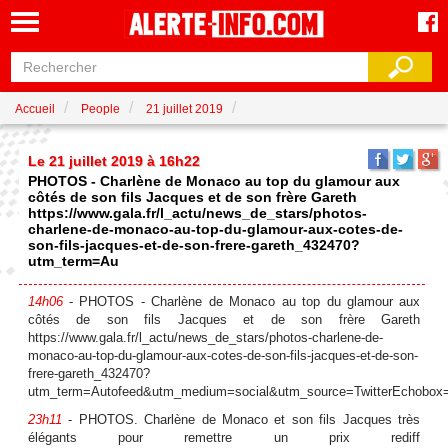
Accueil
People
21 juillet 2019
Le 21 juillet 2019 à 16h22
PHOTOS - Charlène de Monaco au top du glamour aux
côtés de son fils Jacques et de son frère Gareth
https://www.gala.fr/l_actu/news_de_stars/photos-
charlene-de-monaco-au-top-du-glamour-aux-cotes-de-
son-fils-jacques-et-de-son-frere-gareth_432470?
utm_term=Au
14h06
- PHOTOS - Charlène de Monaco au top du glamour aux
côtés de son fils Jacques et de son frère Gareth
https://www.gala.fr/l_actu/news_de_stars/photos-charlene-de-
monaco-au-top-du-glamour-aux-cotes-de-son-fils-jacques-et-de-son-
frere-gareth_432470?
utm_term=Autofeed&utm_medium=social&utm_source=TwitterEchobox
23h11
- PHOTOS. Charlène de Monaco et son fils Jacques très
élégants pour remettre un prix rediff