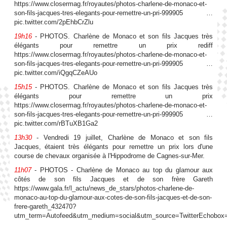
https://www.closermag.fr/royautes/photos-charlene-de-monaco-et-
son-fils-jacques-tres-elegants-pour-remettre-un-pri-999905 …
pic.twitter.com/2pEhbCrZlu
19h16
- PHOTOS. Charlène de Monaco et son fils Jacques très
élégants pour remettre un prix rediff
https://www.closermag.fr/royautes/photos-charlene-de-monaco-et-
son-fils-jacques-tres-elegants-pour-remettre-un-pri-999905 …
pic.twitter.com/iQgqCZeAUo
15h15
- PHOTOS. Charlène de Monaco et son fils Jacques très
élégants pour remettre un prix
https://www.closermag.fr/royautes/photos-charlene-de-monaco-et-
son-fils-jacques-tres-elegants-pour-remettre-un-pri-999905 …
pic.twitter.com/rBTuXB1Ga2
13h30
- Vendredi 19 juillet, Charlène de Monaco et son fils
Jacques, étaient très élégants pour remettre un prix lors d'une
course de chevaux organisée à l'Hippodrome de Cagnes-sur-Mer.
11h07
- PHOTOS - Charlène de Monaco au top du glamour aux
côtés de son fils Jacques et de son frère Gareth
https://www.gala.fr/l_actu/news_de_stars/photos-charlene-de-
monaco-au-top-du-glamour-aux-cotes-de-son-fils-jacques-et-de-son-
frere-gareth_432470?
utm_term=Autofeed&utm_medium=social&utm_source=TwitterEchobox