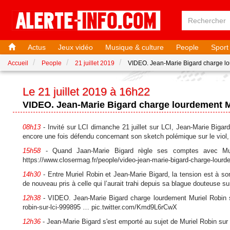
Actus
Jeux vidéo
Musique & culture
People
Sport
Accueil
People
21 juillet 2019
VIDEO. Jean-Marie Bigard charge lo
Le 21 juillet 2019 à 16h22
VIDEO. Jean-Marie Bigard charge lourdement M
08h13
- Invité sur LCI dimanche 21 juillet sur LCI, Jean-Marie Bigar
encore une fois défendu concernant son sketch polémique sur le viol,
15h58
- Quand Jaan-Marie Bigard règle ses comptes avec Muri
https://www.closermag.fr/people/video-jean-marie-bigard-charge-lourd
14h30
- Entre Muriel Robin et Jean-Marie Bigard, la tension est à so
de nouveau pris à celle qui l’aurait trahi depuis sa blague douteuse su
12h38
- VIDEO. Jean-Marie Bigard charge lourdement Muriel Robin su
robin-sur-lci-999895 … pic.twitter.com/Kmd9L6rCwX
12h36
- Jean-Marie Bigard s'est emporté au sujet de Muriel Robin sur