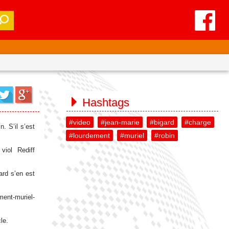
Hashtags
#video
#jean-marie
#bigard
#charge
. S’il s’est
#lourdement
#muriel
#robin
iol Rediff
ard s’en est
ment-muriel-
le.