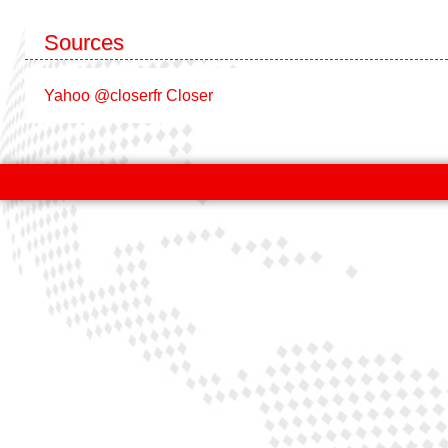
Sources
Yahoo
@closerfr
Closer