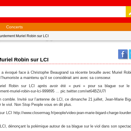
Concerts
urdement Muriel Robin sur LCI
uriel Robin sur LCI
d a évoqué face à Christophe Beaugrand sa récente brouille avec Muriel Robin
 l’humoriste a maintenu qu’il se considérait ami avec sa consoeur.
el Robin sur LCI après avoir été « puni » pour sa blague sur le v
ement-muriel-robin-sur-lci-999895 … pic.twitter.com/wt64BZiU7I
n comble. Invité sur l’antenne de LCI, ce dimanche 21 juillet, Jean-Marie Big
r le viol. Non Stop People vous en dit plus.
r LCI http://www.closermag.fr/people/video-jean-marie-bigard-charge-lourde
 LCI, dénonçant la polémique autour de sa blague sur le viol dans son spectac