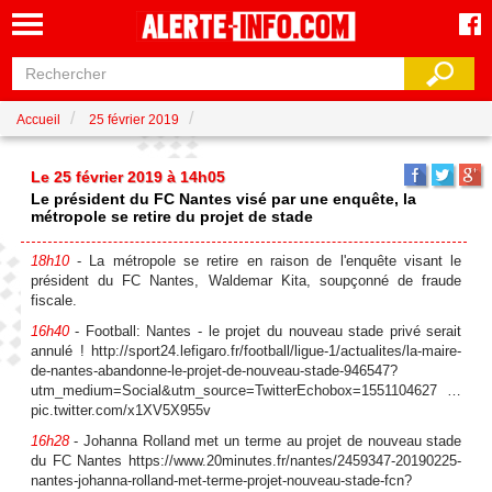
Accueil
25 février 2019
Le 25 février 2019 à 14h05
Le président du FC Nantes visé par une enquête, la
métropole se retire du projet de stade
18h10
- La métropole se retire en raison de l'enquête visant le
président du FC Nantes, Waldemar Kita, soupçonné de fraude
fiscale.
16h40
- Football: Nantes - le projet du nouveau stade privé serait
annulé ! http://sport24.lefigaro.fr/football/ligue-1/actualites/la-maire-
de-nantes-abandonne-le-projet-de-nouveau-stade-946547?
utm_medium=Social&utm_source=TwitterEchobox=1551104627 …
pic.twitter.com/x1XV5X955v
16h28
- Johanna Rolland met un terme au projet de nouveau stade
du FC Nantes https://www.20minutes.fr/nantes/2459347-20190225-
nantes-johanna-rolland-met-terme-projet-nouveau-stade-fcn?