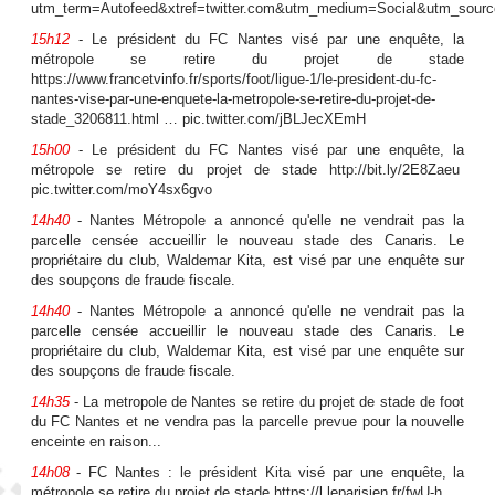
utm_term=Autofeed&xtref=twitter.com&utm_medium=Social&utm_sour
15h12
- Le président du FC Nantes visé par une enquête, la
métropole se retire du projet de stade
https://www.francetvinfo.fr/sports/foot/ligue-1/le-president-du-fc-
nantes-vise-par-une-enquete-la-metropole-se-retire-du-projet-de-
stade_3206811.html … pic.twitter.com/jBLJecXEmH
15h00
- Le président du FC Nantes visé par une enquête, la
métropole se retire du projet de stade http://bit.ly/2E8Zaeu
pic.twitter.com/moY4sx6gvo
14h40
- Nantes Métropole a annoncé qu'elle ne vendrait pas la
parcelle censée accueillir le nouveau stade des Canaris. Le
propriétaire du club, Waldemar Kita, est visé par une enquête sur
des soupçons de fraude fiscale.
14h40
- Nantes Métropole a annoncé qu'elle ne vendrait pas la
parcelle censée accueillir le nouveau stade des Canaris. Le
propriétaire du club, Waldemar Kita, est visé par une enquête sur
des soupçons de fraude fiscale.
14h35
- La metropole de Nantes se retire du projet de stade de foot
du FC Nantes et ne vendra pas la parcelle prevue pour la nouvelle
enceinte en raison...
14h08
- FC Nantes : le président Kita visé par une enquête, la
métropole se retire du projet de stade https://l.leparisien.fr/fwU-h