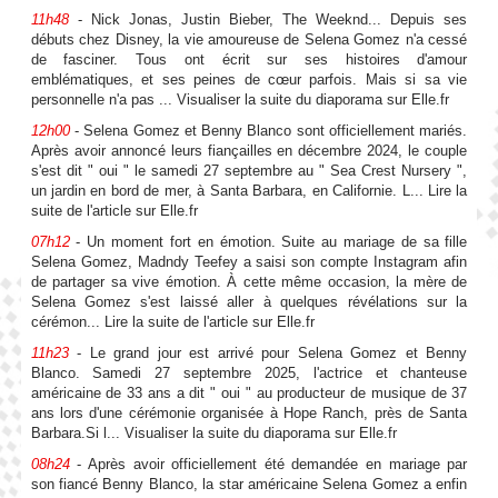
11h48
- Nick Jonas, Justin Bieber, The Weeknd... Depuis ses
débuts chez Disney, la vie amoureuse de Selena Gomez n'a cessé
de fasciner. Tous ont écrit sur ses histoires d'amour
emblématiques, et ses peines de cœur parfois. Mais si sa vie
personnelle n'a pas ... Visualiser la suite du diaporama sur Elle.fr
12h00
- Selena Gomez et Benny Blanco sont officiellement mariés.
Après avoir annoncé leurs fiançailles en décembre 2024, le couple
s'est dit " oui " le samedi 27 septembre au " Sea Crest Nursery ",
un jardin en bord de mer, à Santa Barbara, en Californie. L... Lire la
suite de l'article sur Elle.fr
07h12
- Un moment fort en émotion. Suite au mariage de sa fille
Selena Gomez, Madndy Teefey a saisi son compte Instagram afin
de partager sa vive émotion. À cette même occasion, la mère de
Selena Gomez s'est laissé aller à quelques révélations sur la
cérémon... Lire la suite de l'article sur Elle.fr
11h23
- Le grand jour est arrivé pour Selena Gomez et Benny
Blanco. Samedi 27 septembre 2025, l'actrice et chanteuse
américaine de 33 ans a dit " oui " au producteur de musique de 37
ans lors d'une cérémonie organisée à Hope Ranch, près de Santa
Barbara.Si l... Visualiser la suite du diaporama sur Elle.fr
08h24
- Après avoir officiellement été demandée en mariage par
son fiancé Benny Blanco, la star américaine Selena Gomez a enfin