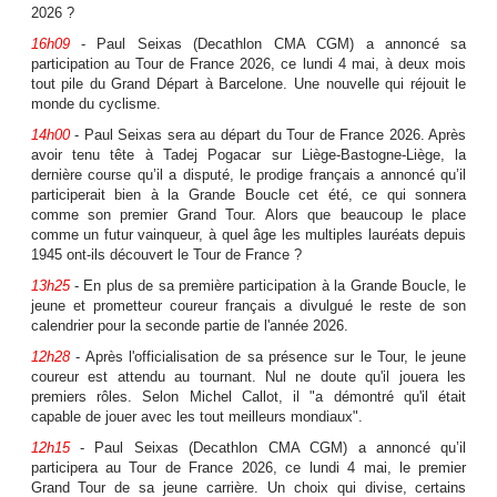
2026 ?
16h09
- Paul Seixas (Decathlon CMA CGM) a annoncé sa
participation au Tour de France 2026, ce lundi 4 mai, à deux mois
tout pile du Grand Départ à Barcelone. Une nouvelle qui réjouit le
monde du cyclisme.
14h00
- Paul Seixas sera au départ du Tour de France 2026. Après
avoir tenu tête à Tadej Pogacar sur Liège-Bastogne-Liège, la
dernière course qu’il a disputé, le prodige français a annoncé qu’il
participerait bien à la Grande Boucle cet été, ce qui sonnera
comme son premier Grand Tour. Alors que beaucoup le place
comme un futur vainqueur, à quel âge les multiples lauréats depuis
1945 ont-ils découvert le Tour de France ?
13h25
- En plus de sa première participation à la Grande Boucle, le
jeune et prometteur coureur français a divulgué le reste de son
calendrier pour la seconde partie de l'année 2026.
12h28
- Après l'officialisation de sa présence sur le Tour, le jeune
coureur est attendu au tournant. Nul ne doute qu'il jouera les
premiers rôles. Selon Michel Callot, il "a démontré qu'il était
capable de jouer avec les tout meilleurs mondiaux".
12h15
- Paul Seixas (Decathlon CMA CGM) a annoncé qu’il
participera au Tour de France 2026, ce lundi 4 mai, le premier
Grand Tour de sa jeune carrière. Un choix qui divise, certains