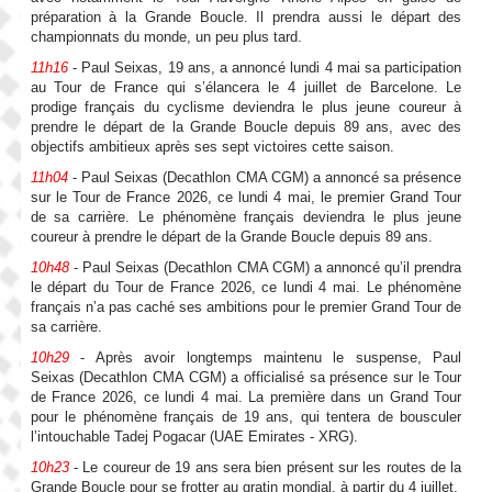
préparation à la Grande Boucle. Il prendra aussi le départ des
championnats du monde, un peu plus tard.
11h16
- Paul Seixas, 19 ans, a annoncé lundi 4 mai sa participation
au Tour de France qui s’élancera le 4 juillet de Barcelone. Le
prodige français du cyclisme deviendra le plus jeune coureur à
prendre le départ de la Grande Boucle depuis 89 ans, avec des
objectifs ambitieux après ses sept victoires cette saison.
11h04
- Paul Seixas (Decathlon CMA CGM) a annoncé sa présence
sur le Tour de France 2026, ce lundi 4 mai, le premier Grand Tour
de sa carrière. Le phénomène français deviendra le plus jeune
coureur à prendre le départ de la Grande Boucle depuis 89 ans.
10h48
- Paul Seixas (Decathlon CMA CGM) a annoncé qu’il prendra
le départ du Tour de France 2026, ce lundi 4 mai. Le phénomène
français n’a pas caché ses ambitions pour le premier Grand Tour de
sa carrière.
10h29
- Après avoir longtemps maintenu le suspense, Paul
Seixas (Decathlon CMA CGM) a officialisé sa présence sur le Tour
de France 2026, ce lundi 4 mai. La première dans un Grand Tour
pour le phénomène français de 19 ans, qui tentera de bousculer
l’intouchable Tadej Pogacar (UAE Emirates - XRG).
10h23
- Le coureur de 19 ans sera bien présent sur les routes de la
Grande Boucle pour se frotter au gratin mondial, à partir du 4 juillet.