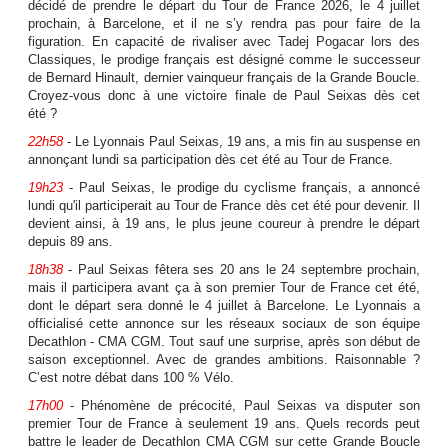
décidé de prendre le départ du Tour de France 2026, le 4 juillet
prochain, à Barcelone, et il ne s’y rendra pas pour faire de la
figuration. En capacité de rivaliser avec Tadej Pogacar lors des
Classiques, le prodige français est désigné comme le successeur
de Bernard Hinault, dernier vainqueur français de la Grande Boucle.
Croyez-vous donc à une victoire finale de Paul Seixas dès cet
été ?
22h58
- Le Lyonnais Paul Seixas, 19 ans, a mis fin au suspense en
annonçant lundi sa participation dès cet été au Tour de France.
19h23
- Paul Seixas, le prodige du cyclisme français, a annoncé
lundi qu'il participerait au Tour de France dès cet été pour devenir. Il
devient ainsi, à 19 ans, le plus jeune coureur à prendre le départ
depuis 89 ans.
18h38
- Paul Seixas fêtera ses 20 ans le 24 septembre prochain,
mais il participera avant ça à son premier Tour de France cet été,
dont le départ sera donné le 4 juillet à Barcelone. Le Lyonnais a
officialisé cette annonce sur les réseaux sociaux de son équipe
Decathlon - CMA CGM. Tout sauf une surprise, après son début de
saison exceptionnel. Avec de grandes ambitions. Raisonnable ?
C’est notre débat dans 100 % Vélo.
17h00
- Phénomène de précocité, Paul Seixas va disputer son
premier Tour de France à seulement 19 ans. Quels records peut
battre le leader de Decathlon CMA CGM sur cette Grande Boucle