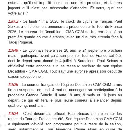
estimant qu’il est trop tôt pour subir une telle pression, et d’autres
jugeant qu’il n’est pas nécessaire d’attendre. Et vous, quel est
votre avis ?
12h02
- Ce lundi 4 mai 2026, le crack du cyclisme français Paul
Seixas a officiellement annoncé sa présence sur le Tour de France
2026. Le coureur de Decathlon - CMA CGM se frottera dans à sa
première grande course à étapes, avec un duel très attendu face à
Tadej Pogacar.
11h48
- Le Lyonnais fêtera ses 20 ans le 24 septembre prochain
mais il participera avant ça à son premier Tour de France cet été,
dont le départ sera donné le 4 juillet à Barcelone. Paul Seixas a
officialisé cette annonce sur les réseaux sociaux de son équipe
Decathlon - CMA CGM. Tout sauf une surprise après son début de
saison exceptionnel.
11h25
- Le coureur français de l’équipe Decathlon CMA CGM a mis
fin au suspense ce lundi 4 mai en annonçant sa participation à la
prochaine Grande Boucle. Il aura 19 ans, 9 mois et 10 jours au
départ, ce qui en fera le plus jeune coureur à s’élancer depuis
quatre-vingt-neuf ans.
11h24
- C’est désormais officiel, Paul Seixas sera bien sur les
routes du Tour de France cet été. Son équipe Decathlon CMA CGM
a également dévoilé son programme pour le reste de la saison,
avec notamment le Tour Auvergne Rhône Alpes en guise de