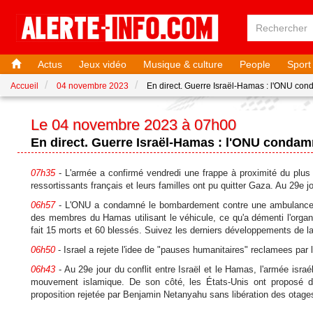
Actus
Jeux vidéo
Musique & culture
People
Sport
Accueil
04 novembre 2023
En direct. Guerre Israël-Hamas : l'ONU co
Le 04 novembre 2023 à 07h00
En direct. Guerre Israël-Hamas : l'ONU condam
07h35
- L'armée a confirmé vendredi une frappe à proximité du plus
ressortissants français et leurs familles ont pu quitter Gaza. Au 29e jou
06h57
- L'ONU a condamné le bombardement contre une ambulance ven
des membres du Hamas utilisant le véhicule, ce qu'a démenti l'organi
fait 15 morts et 60 blessés. Suivez les derniers développements de l
06h50
- Israel a rejete l'idee de "pauses humanitaires" reclamees par 
06h43
- Au 29e jour du conflit entre Israël et le Hamas, l'armée isra
mouvement islamique. De son côté, les États-Unis ont proposé de
proposition rejetée par Benjamin Netanyahu sans libération des otage