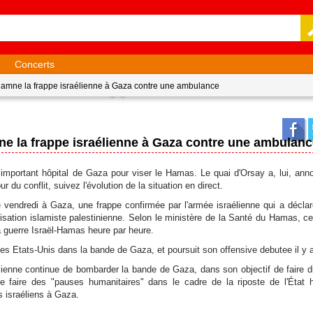
Concerts
ndamne la frappe israélienne à Gaza contre une ambulance
ne la frappe israélienne à Gaza contre une ambulan
 important hôpital de Gaza pour viser le Hamas. Le quai d'Orsay a, lui, an
r du conflit, suivez l'évolution de la situation en direct.
dredi à Gaza, une frappe confirmée par l'armée israélienne qui a déclaré
sation islamiste palestinienne. Selon le ministère de la Santé du Hamas, ce
a guerre Israël-Hamas heure par heure.
les Etats-Unis dans la bande de Gaza, et poursuit son offensive debutee il y a
élienne continue de bombarder la bande de Gaza, dans son objectif de faire di
 faire des "pauses humanitaires" dans le cadre de la riposte de l'État 
s israéliens à Gaza.