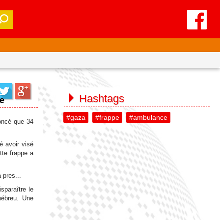
Hashtags
ce
#gaza
#frappe
#ambulance
noncé que 34
 avoir visé
tte frappe a
 pres...
sparaître le
hébreu. Une