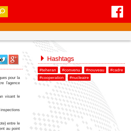
Hashtags
me
#teheran
#convenu
#nouveau
#cadre
#cooperation
#nucleaire
ques pour la
re l'agence
an visant le
 inspections
te) entre le
ent au point