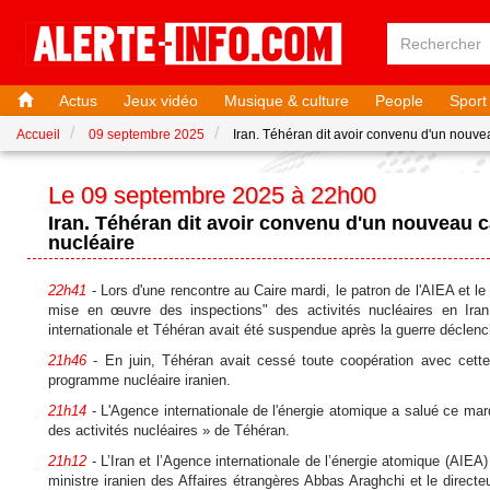
Actus
Jeux vidéo
Musique & culture
People
Sport
Accueil
09 septembre 2025
Iran. Téhéran dit avoir convenu d'un nouv
Le 09 septembre 2025 à 22h00
Iran. Téhéran dit avoir convenu d'un nouveau
nucléaire
22h41
- Lors d'une rencontre au Caire mardi, le patron de l'AIEA et le
mise en œuvre des inspections" des activités nucléaires en Iran
internationale et Téhéran avait été suspendue après la guerre déclench
21h46
- En juin, Téhéran avait cessé toute coopération avec cette 
programme nucléaire iranien.
21h14
- L'Agence internationale de l'énergie atomique a salué ce mard
des activités nucléaires » de Téhéran.
21h12
- L’Iran et l’Agence internationale de l’énergie atomique (AIEA
ministre iranien des Affaires étrangères Abbas Araghchi et le directe