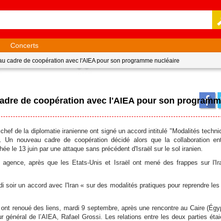
Concerts
eau cadre de coopération avec l'AIEA pour son programme nucléaire
 cadre de coopération avec l'AIEA pour son program
 chef de la diplomatie iranienne ont signé un accord intitulé "Modalités techni
. Un nouveau cadre de coopération décidé alors que la collaboration ent
ée le 13 juin par une attaque sans précédent d'Israël sur le sol iranien.
agence, après que les Etats-Unis et Israël ont mené des frappes sur l'Ir
i soir un accord avec l'Iran « sur des modalités pratiques pour reprendre les
) ont renoué des liens, mardi 9 septembre, après une rencontre au Caire (Égyp
ur général de l’AIEA, Rafael Grossi. Les relations entre les deux parties étai