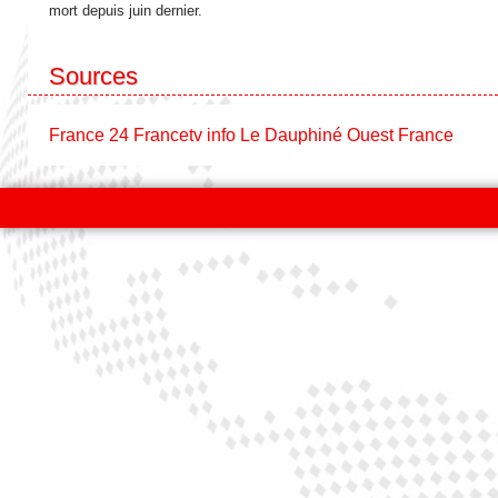
mort depuis juin dernier.
Sources
France 24
Francetv info
Le Dauphiné
Ouest France