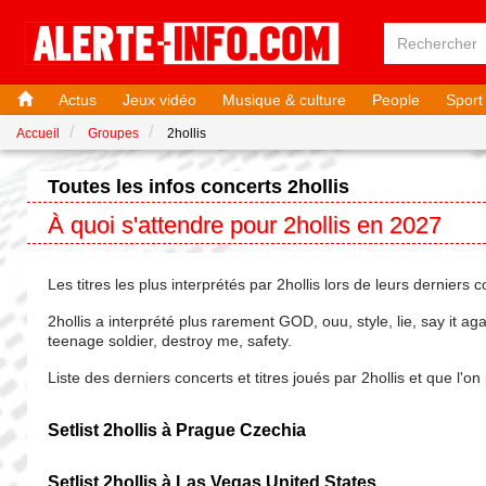
Actus
Jeux vidéo
Musique & culture
People
Sport
Accueil
Groupes
2hollis
Toutes les infos concerts 2hollis
À quoi s'attendre pour 2hollis en 2027
Les titres les plus interprétés par 2hollis lors de leurs derniers 
2hollis a interprété plus rarement GOD, ouu, style, lie, say it aga
teenage soldier, destroy me, safety.
Liste des derniers concerts et titres joués par 2hollis et que l'
Setlist 2hollis à Prague Czechia
Setlist 2hollis à Las Vegas United States