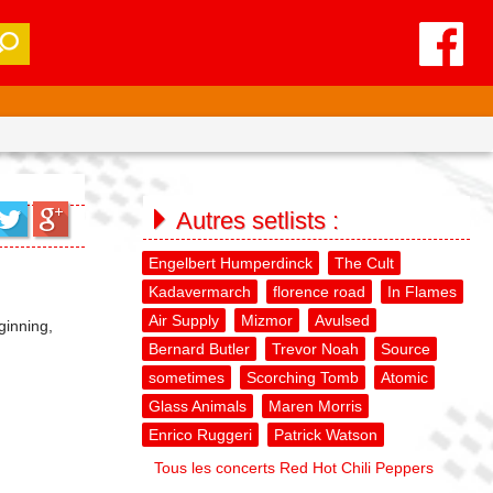
Autres setlists :
Engelbert Humperdinck
The Cult
Kadavermarch
florence road
In Flames
Air Supply
Mizmor
Avulsed
eginning,
Bernard Butler
Trevor Noah
Source
sometimes
Scorching Tomb
Atomic
Glass Animals
Maren Morris
Enrico Ruggeri
Patrick Watson
Tous les concerts Red Hot Chili Peppers