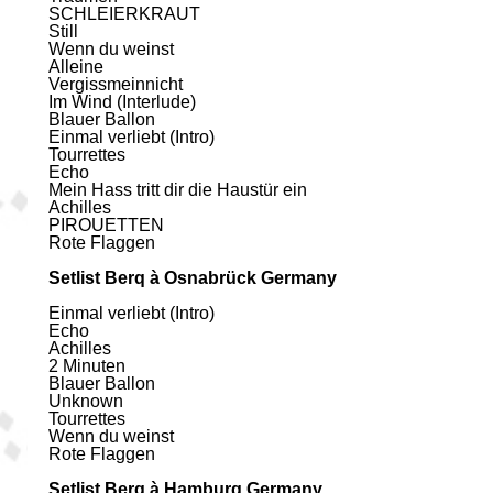
SCHLEIERKRAUT
Still
Wenn du weinst
Alleine
Vergissmeinnicht
Im Wind (Interlude)
Blauer Ballon
Einmal verliebt (Intro)
Tourrettes
Echo
Mein Hass tritt dir die Haustür ein
Achilles
PIROUETTEN
Rote Flaggen
Setlist Berq à Osnabrück Germany
Einmal verliebt (Intro)
Echo
Achilles
2 Minuten
Blauer Ballon
Unknown
Tourrettes
Wenn du weinst
Rote Flaggen
Setlist Berq à Hamburg Germany