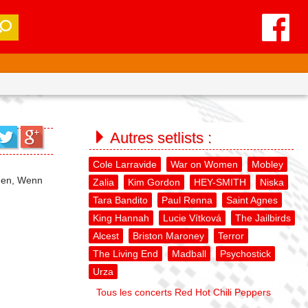
Autres setlists :
Cole Larravide
War on Women
Mobley
aggen, Wenn
Zalia
Kim Gordon
HEY-SMITH
Niska
Tara Bandito
Paul Renna
Saint Agnes
King Hannah
Lucie Vítková
The Jailbirds
Alcest
Briston Maroney
Terror
The Living End
Madball
Psychostick
Urza
Tous les concerts Red Hot Chili Peppers