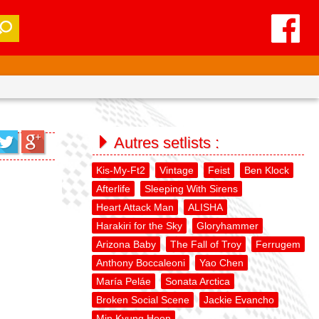
Autres setlists :
Kis-My-Ft2
Vintage
Feist
Ben Klock
Afterlife
Sleeping With Sirens
Heart Attack Man
ALISHA
Harakiri for the Sky
Gloryhammer
Arizona Baby
The Fall of Troy
Ferrugem
Anthony Boccaleoni
Yao Chen
María Peláe
Sonata Arctica
Broken Social Scene
Jackie Evancho
Min Kyung Hoon