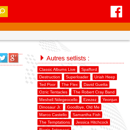
Autres setlists :
Classic Albums Live
Spafford
Destruction
Superloader
Uriah Heep
Ted Poor
The Flex
David Guetta
Ozric Tentacles
The Robert Cray Band
Meshell Ndegeocello
Ezezez
Yeonjun
Dinosaur Jr.
Goodbye, Old Me
Marco Castello
Samantha Fish
The Temptations
Jessica Hitchcock
Biagio Antonacci