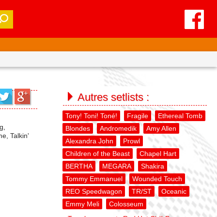
Autres setlists :
Tony! Toni! Toné!
Fragile
Ethereal Tomb
g,
Blondes
Andromedik
Amy Allen
e, Talkin'
Alexandra John
Prowl
Children of the Beast
Chapel Hart
BERTHA
MEGARA
Shakira
Tommy Emmanuel
Wounded Touch
REO Speedwagon
TR/ST
Oceanic
Emmy Meli
Colosseum