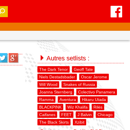
Autres setlists :
The Dark Tenor
Geoff Tate
Niels Destadsbader
Oscar Jerome
Will Wood
Snakes of Russia
Joanna Sternberg
Colectivo Panamera
Ramma
Aventura
Hikaru Utada
BLACKPINK
Wiz Khalifa
Rilès
Caifanes
FEET
J Balvin
Chicago
The Black Skirts
Xzibit