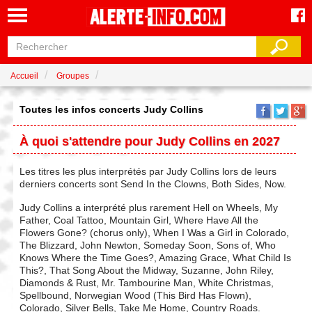
Accueil
Groupes
Toutes les infos concerts Judy Collins
À quoi s'attendre pour Judy Collins en 2027
Les titres les plus interprétés par Judy Collins lors de leurs
derniers concerts sont Send In the Clowns, Both Sides, Now.
Judy Collins a interprété plus rarement Hell on Wheels, My
Father, Coal Tattoo, Mountain Girl, Where Have All the
Flowers Gone? (chorus only), When I Was a Girl in Colorado,
The Blizzard, John Newton, Someday Soon, Sons of, Who
Knows Where the Time Goes?, Amazing Grace, What Child Is
This?, That Song About the Midway, Suzanne, John Riley,
Diamonds & Rust, Mr. Tambourine Man, White Christmas,
Spellbound, Norwegian Wood (This Bird Has Flown),
Colorado, Silver Bells, Take Me Home, Country Roads.