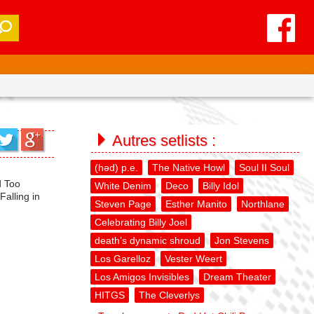
Autres setlists :
(həd) p.e.
The Native Howl
Soul II Soul
d Too
White Denim
Deco
Billy Idol
Falling in
Steven Page
Esther Manito
Northlane
Celebrating Billy Joel
death’s dynamic shroud
Jon Stevens
Los Garelloz
Vester Weert
Los Amigos Invisibles
Dream Theater
HITGS
The Cleverlys