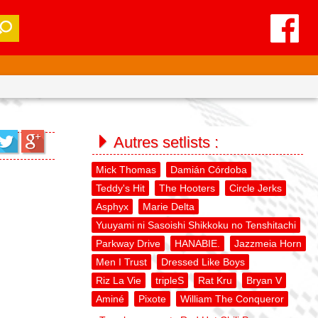
Autres setlists :
Mick Thomas
Damián Córdoba
Teddy's Hit
The Hooters
Circle Jerks
Asphyx
Marie Delta
Yuuyami ni Sasoishi Shikkoku no Tenshitachi
Parkway Drive
HANABIE.
Jazzmeia Horn
Men I Trust
Dressed Like Boys
Riz La Vie
tripleS
Rat Kru
Bryan V
Aminé
Pixote
William The Conqueror