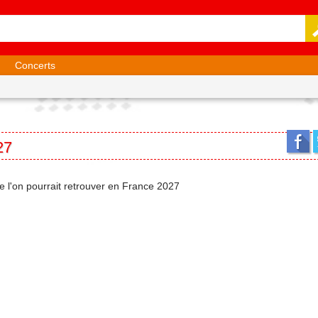
Concerts
27
ue l'on pourrait retrouver en France 2027