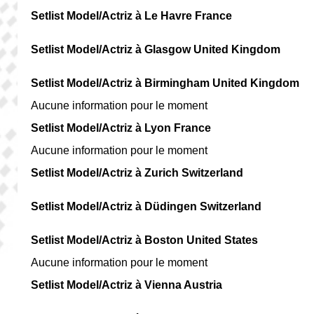
Setlist Model/Actriz à Le Havre France
Setlist Model/Actriz à Glasgow United Kingdom
Setlist Model/Actriz à Birmingham United Kingdom
Aucune information pour le moment
Setlist Model/Actriz à Lyon France
Aucune information pour le moment
Setlist Model/Actriz à Zurich Switzerland
Setlist Model/Actriz à Düdingen Switzerland
Setlist Model/Actriz à Boston United States
Aucune information pour le moment
Setlist Model/Actriz à Vienna Austria