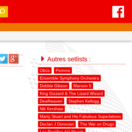
Autres setlists :
Obús
Pomme
Ensemble Symphony Orchestra
Debbie Gibson
Maroon 5
King Gizzard & The Lizard Wizard
Deafheaven
Stephen Kellogg
Nik Kershaw
Marty Stuart and His Fabulous Superlatives
Declan J Donovan
The War on Drugs
Las Pastillas del Abuelo