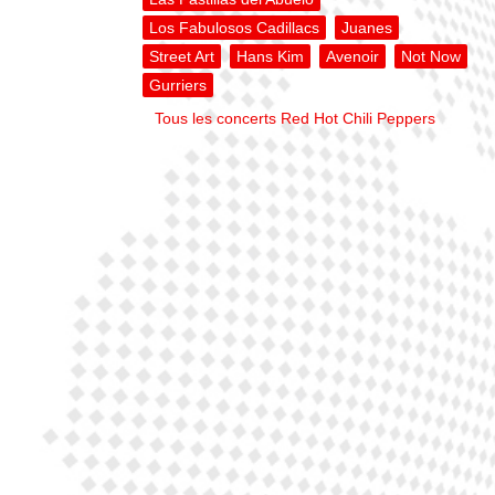
Los Fabulosos Cadillacs
Juanes
Street Art
Hans Kim
Avenoir
Not Now
Gurriers
Tous les concerts Red Hot Chili Peppers