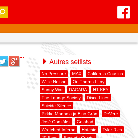
Autres setlists :
No Pressure
MAX
California Cousins
Willie Nelson
On Thorns I Lay
Sunny War
DAGARA
H1-KEY
The Lounge Society
Disco Lines
Suicide Silence
Pirkko Mannola ja Eino Grön
DeVere
José González
Galahad
Wretched Inferno
Hatchie
Tyler Rich
JP Saxe
Seventh Crystal