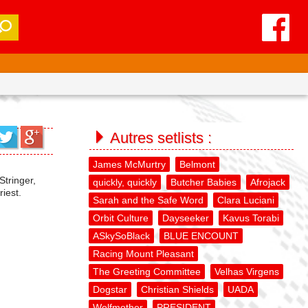
Autres setlists :
James McMurtry
Belmont
Stringer,
quickly, quickly
Butcher Babies
Afrojack
iest.
Sarah and the Safe Word
Clara Luciani
Orbit Culture
Dayseeker
Kavus Torabi
ASkySoBlack
BLUE ENCOUNT
Racing Mount Pleasant
The Greeting Committee
Velhas Virgens
Dogstar
Christian Shields
UADA
Wolfmother
PRESIDENT