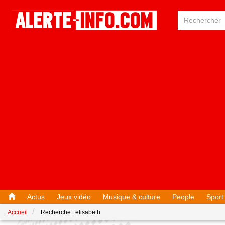
Actus
Jeux vidéo
Musique & culture
People
Sport
Accueil
Recherche : elisabeth