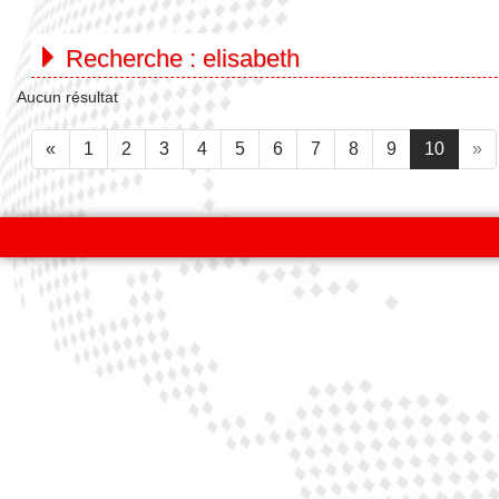
Recherche :
elisabeth
Aucun résultat
«
1
2
3
4
5
6
7
8
9
10
»