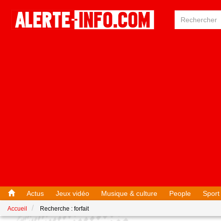
Actus
Jeux vidéo
Musique & culture
People
Sport
Accueil
Recherche : forfait