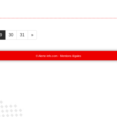
9
30
31
»
© Alerte-info.com -
Mentions légales