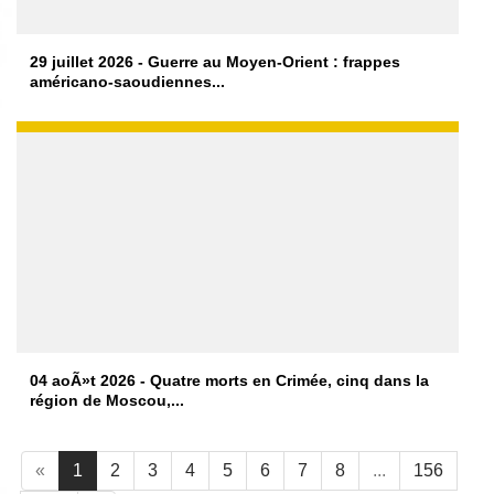
29 juillet 2026 - Guerre au Moyen-Orient : frappes
américano-saoudiennes...
04 aoÃ»t 2026 - Quatre morts en Crimée, cinq dans la
région de Moscou,...
«
1
2
3
4
5
6
7
8
...
156